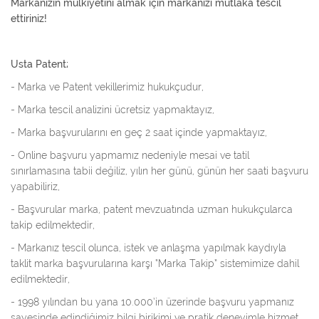
Markanızın mülkiyetini almak için markanızı mutlaka tescil
ettiriniz!
Usta Patent;
- Marka ve Patent vekillerimiz hukukçudur,
- Marka tescil analizini ücretsiz yapmaktayız,
- Marka başvurularını en geç 2 saat içinde yapmaktayız,
- Online başvuru yapmamız nedeniyle mesai ve tatil
sınırlamasına tabii değiliz, yılın her günü, günün her saati başvuru
yapabiliriz,
- Başvurular marka, patent mevzuatında uzman hukukçularca
takip edilmektedir,
- Markanız tescil olunca, istek ve anlaşma yapılmak kaydıyla
taklit marka başvurularına karşı “Marka Takip” sistemimize dahil
edilmektedir,
- 1998 yılından bu yana 10.000’in üzerinde başvuru yapmanız
sayesinde edindiğimiz bilgi birikimi ve pratik deneyimle hizmet