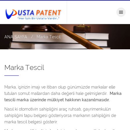
Menü
ANA SAYFA
Marka Tescil
Marka Tescil
Marka, işinizin imajı ve itibarı olup günümüzde markalar elle
tutulan somut mallardan daha değerli hale gelmişlerdir.
Marka
tescili marka üzerinde mülkiyet hakkının kazanılmasıdır.
Nasıl ki otomotivin sahipliğini araç ruhsatı, gayrimenkulün
sahipliğini tapu belgesi gösteriyorsa markanın sahipliğini de
marka tescil belgesi gösterir.