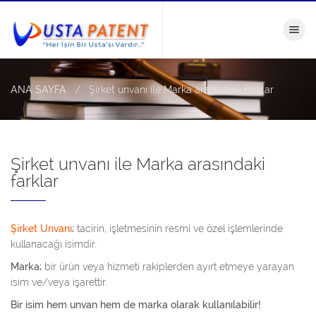
Menü
ANA SAYFA
Şirket unvanı ile Marka arasındaki farklar
Şirket unvanı ile Marka arasındaki
farklar
Şirket Unvanı
;
tacirin, işletmesinin resmi ve özel işlemlerinde
kullanacağı isimdir.
Marka;
bir ürün veya hizmeti rakiplerden ayırt etmeye yarayan
isim ve/veya işarettir.
Bir isim hem unvan hem de marka olarak kullanılabilir!